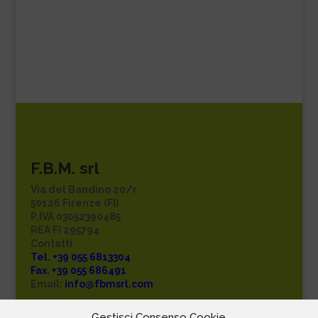
F.B.M. srl
Via del Bandino 20/r
50126 Firenze (FI)
P.IVA 03052390485
REA FI 295794
Contatti
Tel. +39 055 6813304
Fax. +39 055 686491
Email:
info@fbmsrl.com
Privacy policy
Gestisci Consenso Cookie