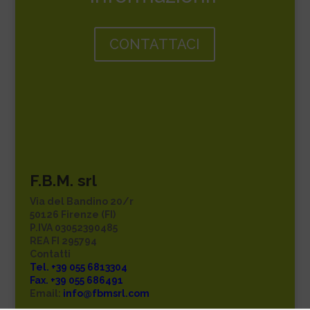
CONTATTACI
F.B.M. srl
Via del Bandino 20/r
50126 Firenze (FI)
P.IVA 03052390485
REA FI 295794
Contatti
Tel. +39 055 6813304
Fax. +39 055 686491
Email:
info@fbmsrl.com