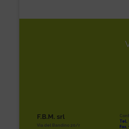
F.B.M. srl
Cont
Tel.
Via del Bandino 20/r
Fax.