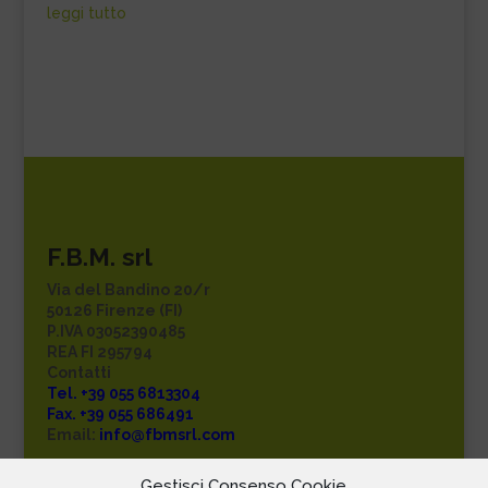
leggi tutto
F.B.M. srl
Via del Bandino 20/r
50126 Firenze (FI)
P.IVA 03052390485
REA FI 295794
Contatti
Tel. +39 055 6813304
Fax. +39 055 686491
Email:
info@fbmsrl.com
Privacy policy
Gestisci Consenso Cookie