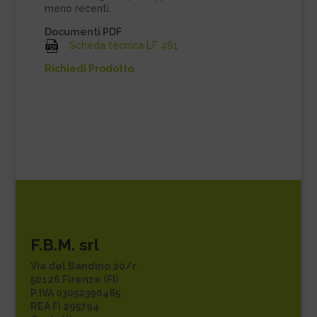
meno recenti.
Documenti PDF
Scheda tecnica LF 481
Richiedi Prodotto
F.B.M. srl
Via del Bandino 20/r
50126 Firenze (FI)
P.IVA 03052390485
REA FI 295794