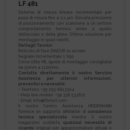
LF 481
Sistema di misura lineare incrementale per
passi di misura fino a 0,1 µm. Elevata precisione
di posizionamento con scansione a un settore
comportamento termico simile a quello
dell’acciaio o della ghisa. Ottima soluzione per
montaggio in spazi ridotti.
Dettagli Tecnici:
Reticolo di fase DIADUR su acciaio
Segnale incrementale 1 Vpp
Corsa Utile ML (guida di montaggio consigliata)
da 50mm a 1220mm.
Contatta direttamente il nostro Servizio
Assistenza per ulteriori informazioni,
preventivi o necessità:
• Telefono: +39 055 6813304
• Help line mobile: +39 336 533672
• Email: info@fbmsrl.com
Il nostro Centro Assistenza HEIDENHAIN
fornisce un supporto affidabile di
consulenza
tecnica specializzata
mentre il nostro
magazzino soddisfa
qualsiasi necessità di
ricambi
originali per apparecchiature attuali e