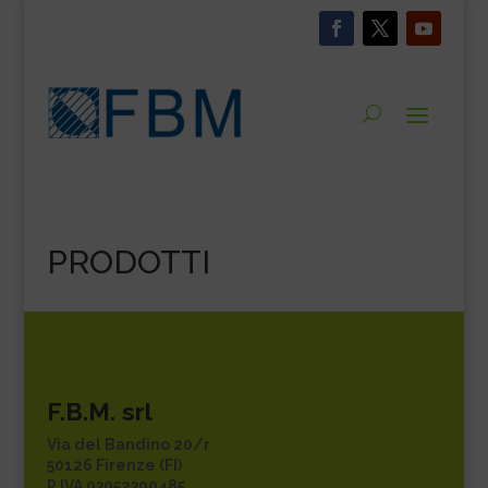
PRODOTTI
F.B.M. srl
Via del Bandino 20/r
50126 Firenze (FI)
P.IVA 03052390485