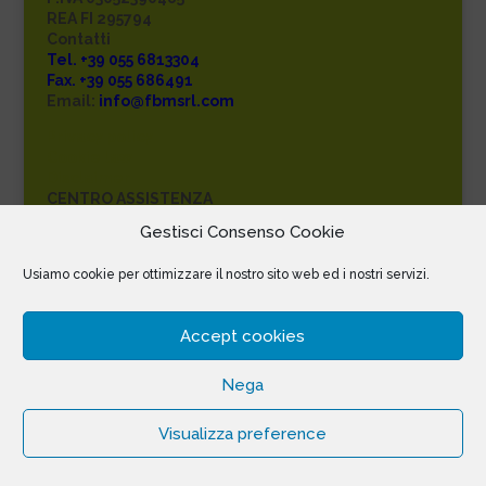
REA FI 295794
Contatti
Tel. +39 055 6813304
Fax. +39 055 686491
Email:
info@fbmsrl.com
Privacy policy
Cookie law
Disclaimer
CENTRO ASSISTENZA
AUTORIZZATO
Gestisci Consenso Cookie
Usiamo cookie per ottimizzare il nostro sito web ed i nostri servizi.
Accept cookies
Designed by
Orangeweb Agency
Nega
Visualizza preference