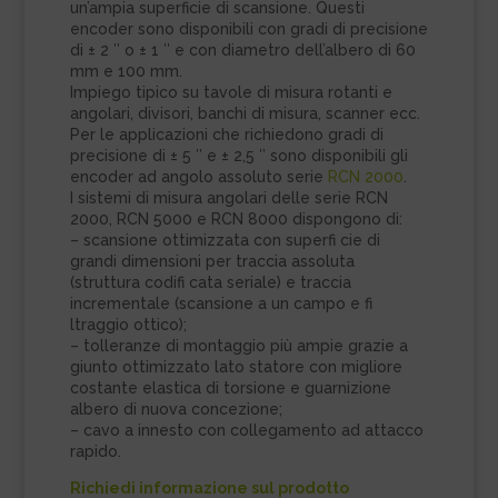
un’ampia superficie di scansione. Questi
encoder sono disponibili con gradi di precisione
di ± 2 ″ o ± 1 ″ e con diametro dell’albero di 60
mm e 100 mm.
Impiego tipico su tavole di misura rotanti e
angolari, divisori, banchi di misura, scanner ecc.
Per le applicazioni che richiedono gradi di
precisione di ± 5 ″ e ± 2,5 ″ sono disponibili gli
encoder ad angolo assoluto serie
RCN 2000
.
I sistemi di misura angolari delle serie RCN
2000, RCN 5000 e RCN 8000 dispongono di:
– scansione ottimizzata con superfi cie di
grandi dimensioni per traccia assoluta
(struttura codifi cata seriale) e traccia
incrementale (scansione a un campo e fi
ltraggio ottico);
– tolleranze di montaggio più ampie grazie a
giunto ottimizzato lato statore con migliore
costante elastica di torsione e guarnizione
albero di nuova concezione;
– cavo a innesto con collegamento ad attacco
rapido.
Richiedi informazione sul prodotto