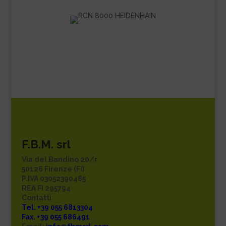
F.B.M. srl
Via del Bandino 20/r
50126 Firenze (FI)
P.IVA 03052390485
REA FI 295794
Contatti
Tel. +39 055 6813304
Fax. +39 055 686491