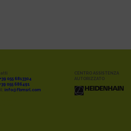
atti
CENTRO ASSISTENZA
 +39 055 6813304
AUTORIZZATO
 +39 055 686491
l:
info@fbmsrl.com
acy policy
ie law
laimer