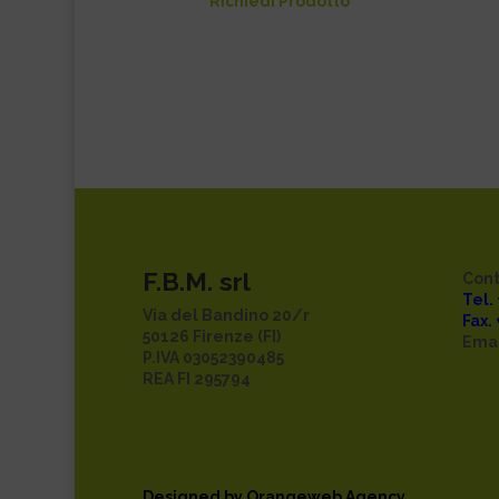
Richiedi Prodotto
F.B.M. srl
Cont
Tel.
Via del Bandino 20/r
Fax.
50126 Firenze (FI)
Emai
P.IVA 03052390485
REA FI 295794
Priv
Cook
Disc
Designed by
Orangeweb Agency