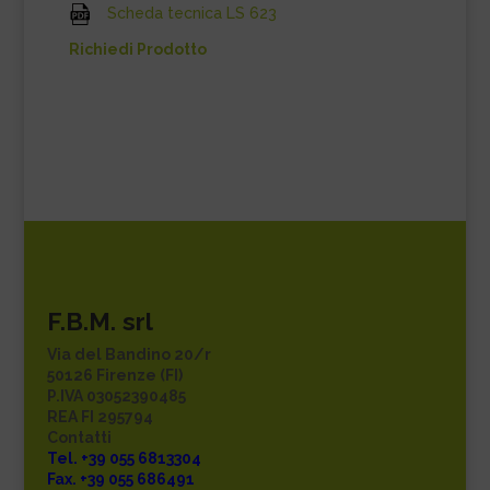
Scheda tecnica LS 623
Richiedi Prodotto
F.B.M. srl
Via del Bandino 20/r
50126 Firenze (FI)
P.IVA 03052390485
REA FI 295794
Contatti
Tel. +39 055 6813304
Fax. +39 055 686491