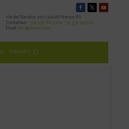
Via del Bandino 20/r 50126 Firenze (FI)
Contattaci:
+39 055 6813304
+39 336 533672
Email:
info@fbmsrl.com
AQ
CONTATTI