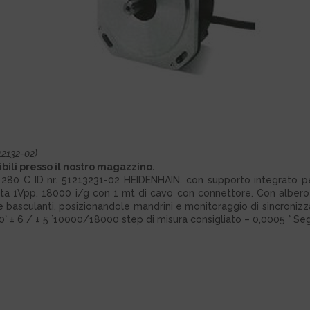
12132-02)
li presso il nostro magazzino.
280 C ID nr. 51213231-02 HEIDENHAIN, con supporto integrato pe
ta 1Vpp. 18000 i/g con 1 mt di cavo con connettore. Con albero 
le basculanti, posizionandole mandrini e monitoraggio di sincronizz
0` ± 6 / ± 5 `10000/18000 step di misura consigliato – 0,0005 ° Segn