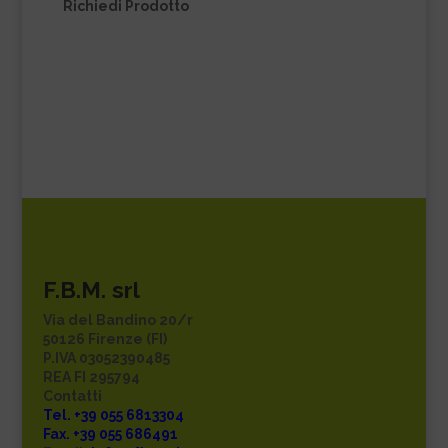
Richiedi Prodotto
F.B.M. srl
Via del Bandino 20/r
50126 Firenze (FI)
P.IVA 03052390485
REA FI 295794
Contatti
Tel. +39 055 6813304
Fax. +39 055 686491