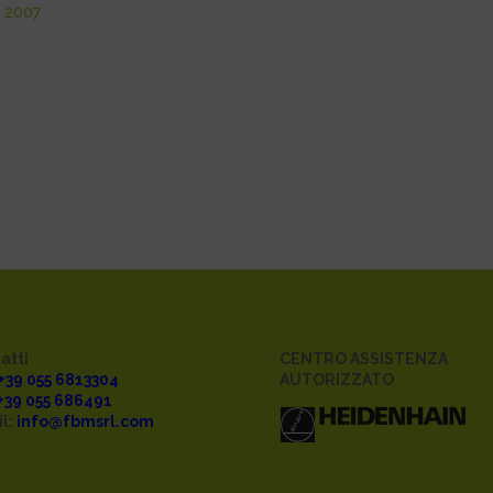
i 2007
atti
CENTRO ASSISTENZA
 +39 055 6813304
AUTORIZZATO
 +39 055 686491
l:
info@fbmsrl.com
acy policy
ie law