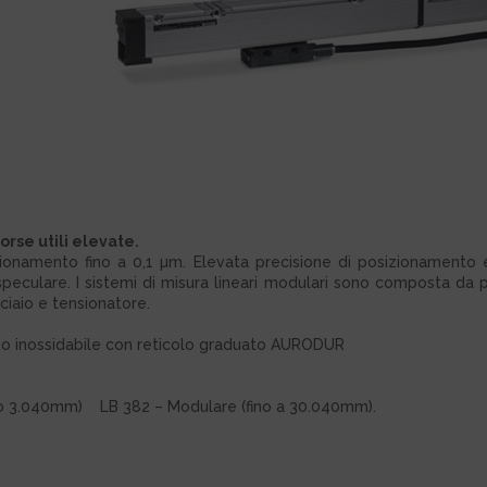
rse utili elevate.
ionamento fino a 0,1 µm. Elevata precisione di posizionamento e v
eculare. I sistemi di misura lineari modulari sono composta da più 
ciaio e tensionatore.
aio inossidabile con reticolo graduato AURODUR
tro 3.040mm) LB 382 – Modulare (fino a 30.040mm).