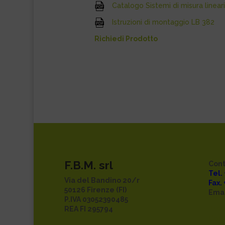
Catalogo Sistemi di misura linear
Istruzioni di montaggio LB 382
Richiedi Prodotto
F.B.M. srl
Cont
Tel.
Via del Bandino 20/r
Fax.
50126 Firenze (FI)
Emai
P.IVA 03052390485
REA FI 295794
Priv
Cook